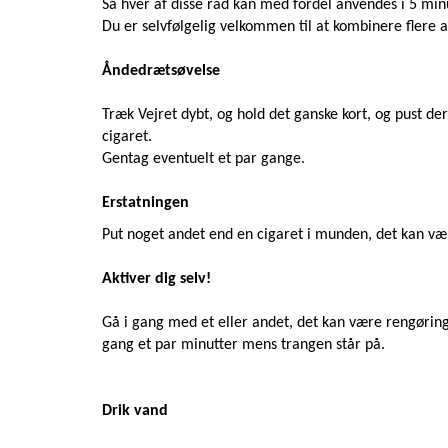
Så hver af disse råd kan med fordel anvendes i 5 minu
Du er selvfølgelig velkommen til at kombinere flere 
Åndedrætsøvelse
Træk Vejret dybt, og hold det ganske kort, og pust der
cigaret.
Gentag eventuelt et par gange.
Erstatningen
Put noget andet end en cigaret i munden, det kan vær
Aktiver dig selv!
Gå i gang med et eller andet, det kan være rengøring
gang et par minutter mens trangen står på.
Drik vand