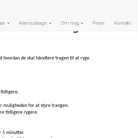
Trangen
ger
Klientudsagn
Om mig
Priser
Kontakt
d hvordan de skal håndtere tragen til at ryge.
tidligere.
ar muligheden for at styre trangen.
re tidligere rygere.
r 5 minutter.